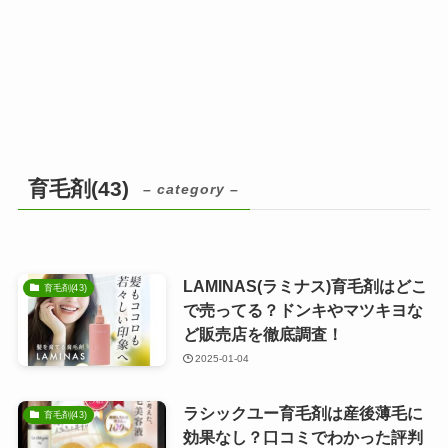
育毛剤(43)
– category –
LAMINAS(ラミナス)育毛剤はどこ
育毛剤(43)
で売ってる？ドンキやマツキヨな
ど販売店を徹底調査！
2025-01-04
ラシックユー育毛剤は産後薄毛に
育毛剤(43)
効果なし？口コミでわかった評判