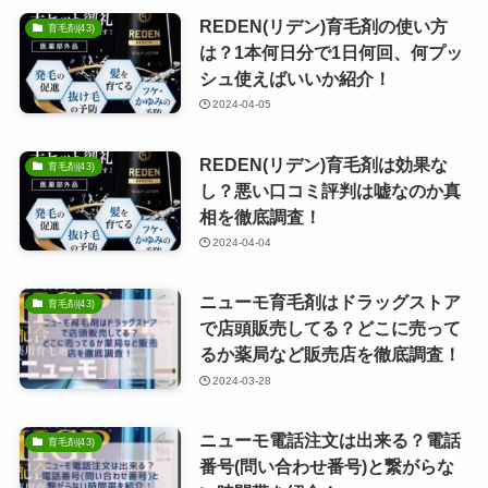
REDEN(リデン)育毛剤の使い方
育毛剤(43)
は？1本何日分で1日何回、何プッ
シュ使えばいいか紹介！
2024-04-05
REDEN(リデン)育毛剤は効果な
育毛剤(43)
し？悪い口コミ評判は嘘なのか真
相を徹底調査！
2024-04-04
ニューモ育毛剤はドラッグストア
育毛剤(43)
で店頭販売してる？どこに売って
るか薬局など販売店を徹底調査！
2024-03-28
ニューモ電話注文は出来る？電話
育毛剤(43)
番号(問い合わせ番号)と繋がらな