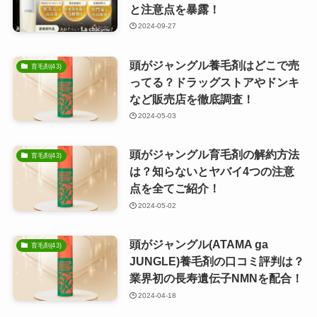
と注意点を暴露！
2024-09-27
頭がジャングル養毛剤はどこで売
育毛剤(43)
ってる？ドラッグストアやドンキ
など販売店を徹底調査！
2024-05-03
頭がジャングル育毛剤の解約方法
育毛剤(43)
は？知らないとヤバイ4つの注意
点を全てご紹介！
2024-05-02
頭がジャングル(ATAMA ga
育毛剤(43)
JUNGLE)養毛剤の口コミ評判は？
業界初の長寿遺伝子NMNを配合！
2024-04-18