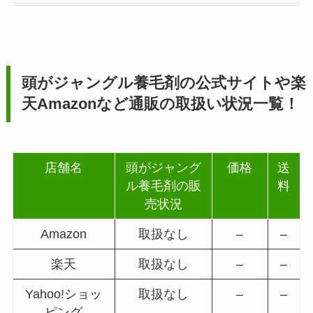
頭がジャングル養毛剤
の公式サイトや楽
天Amazonなど通販の取扱い状況一覧！
店舗名
頭がジャング
価格
送
ル養毛剤の販
料
売状況
Amazon
取扱なし
–
–
楽天
取扱なし
–
–
Yahoo!ショッ
取扱なし
–
–
ピング