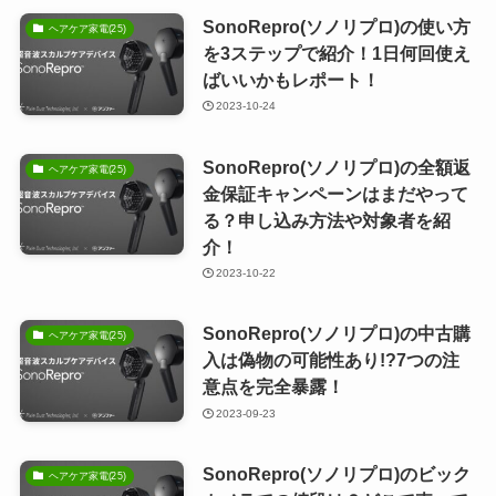
SonoRepro(ソノリプロ)の使い方
ヘアケア家電(25)
を3ステップで紹介！1日何回使え
ばいいかもレポート！
2023-10-24
SonoRepro(ソノリプロ)の全額返
ヘアケア家電(25)
金保証キャンペーンはまだやって
る？申し込み方法や対象者を紹
介！
2023-10-22
SonoRepro(ソノリプロ)の中古購
ヘアケア家電(25)
入は偽物の可能性あり!?7つの注
意点を完全暴露！
2023-09-23
SonoRepro(ソノリプロ)のビック
ヘアケア家電(25)