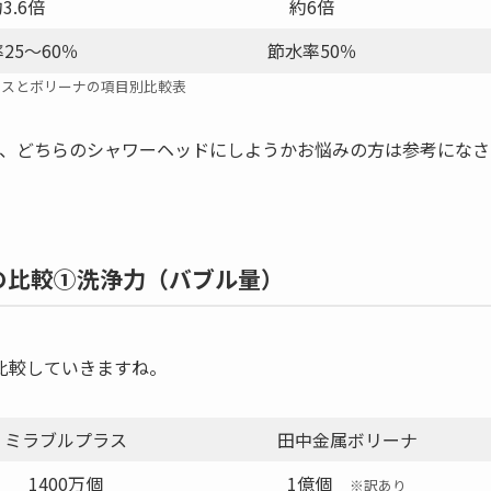
3.6倍
約6倍
25〜60％
節水率50％
ラスとボリーナの項目別比較表
で、どちらのシャワーヘッドにしようかお悩みの方は参考になさ
の比較①洗浄力（バブル量）
比較していきますね。
ミラブルプラス
田中金属ボリーナ
1400万個
1億個
※訳あり