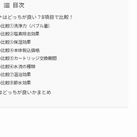
目次
ナはどっちが良い？8項目で比較！
の比較①洗浄力（バブル量）
の比較②塩素除去効果
の比較③保湿効果
の比較④本体税込価格
の比較⑤カートリッジ交換期間
の比較⑥水流の種類
の比較⑦温浴効果
の比較⑧節水効果
はどっちが良いかまとめ