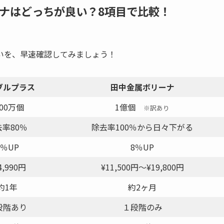
ナはどっちが良い？8項目で比較！
いを、早速確認してみましょう！
ブルプラス
田中金属ボリーナ
400万個
1億個
※訳あり
去率80％
除去率100％から日々下がる
8％UP
8％UP
4,990円
¥11,500円〜¥19,800円
約1年
約2ヶ月
段階あり
１段階のみ