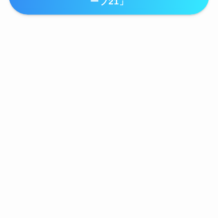
ーブ21」