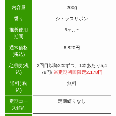
内容量
200g
香り
シトラスサボン
推奨使用
6ヶ月~
期間
通常価格
6,820円
(税込)
定期便(税
2回目以降2本ずつ、1本あたり5,4
込)
78円/
※定期初回限定2,178円
送料( 税
無料
込)
定期コー
定期縛りなし
ス解約