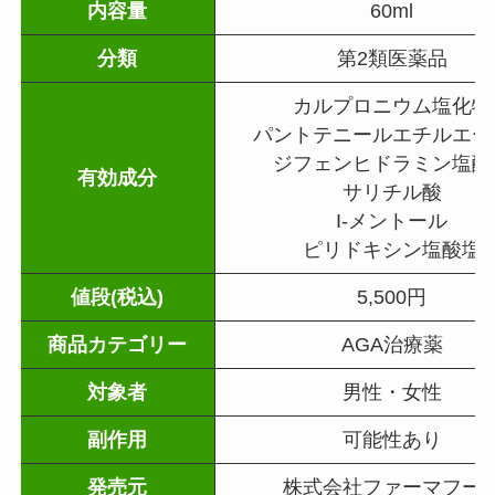
内容量
60ml
分類
第2類医薬品
カルプロニウム塩化物
パントテニールエチルエー
ジフェンヒドラミン塩酸
有効成分
サリチル酸
I-メントール
ピリドキシン塩酸塩
値段(税込)
5,500円
商品
カテゴリー
AGA治療薬
対象者
男性・女性
副作用
可能性あり
発売元
株式会社ファーマフー