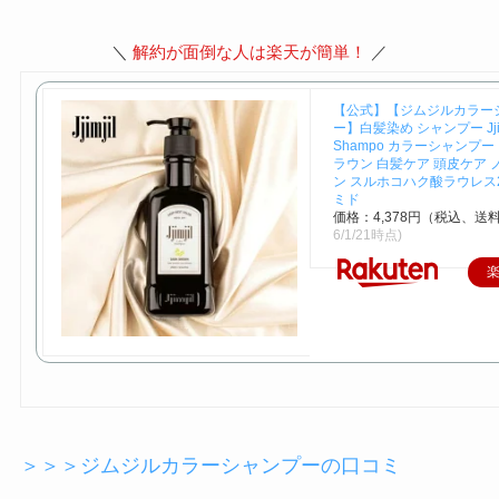
＼
解約が面倒な人は楽天が簡単！
／
【公式】【ジムジルカラー
ー】白髪染め シャンプー Jjimji
Shampo カラーシャンプー
ラウン 白髪ケア 頭皮ケア 
ン スルホコハク酸ラウレス2
ミド
価格：4,378円（税込、送料
6/1/21時点)
＞＞＞ジムジルカラーシャンプーの口コミ