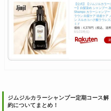
【公式】【ジムジルカラー
ー】白髪染め シャンプー Jjimji
Shampo カラーシャンプー
ラウン 白髪ケア 頭皮ケア 
ン スルホコハク酸ラウレス2
ミド
価格：4,378円（税込、送料
6/1/21時点)
ジムジルカラーシャンプー
定期コース解
約についてまとめ！