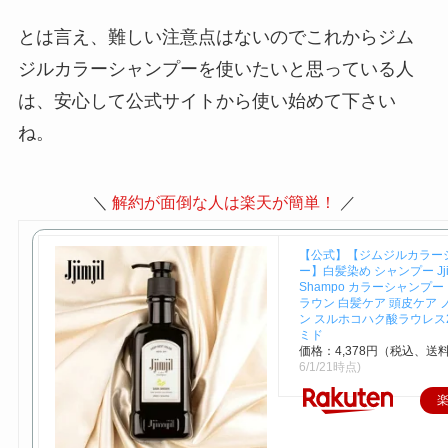
とは言え、難しい注意点はないのでこれからジム
ジルカラーシャンプーを使いたいと思っている人
は、安心して公式サイトから使い始めて下さい
ね。
＼
解約が面倒な人は楽天が簡単！
／
【公式】【ジムジルカラー
ー】白髪染め シャンプー Jjimji
Shampo カラーシャンプー
ラウン 白髪ケア 頭皮ケア 
ン スルホコハク酸ラウレス2
ミド
価格：4,378円（税込、送料
6/1/21時点)