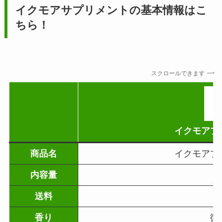
イクモアサプリメントの基本情報はこ
ちら！
スクロールできます
イクモアプ
商品名
イクモアプ
内容量
9
送料
香り
微