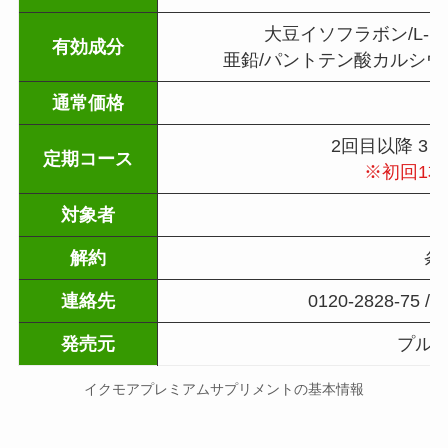
大豆イソフラボン/L-ア
有効成分
亜鉛/パントテン酸カルシウム
通常価格
8
2回目以降 3ヶ
定期コース
※初回1本目
対象者
解約
条
連絡先
0120-2828-75 / 
発売元
プル
イクモアプレミアムサプリメントの基本情報