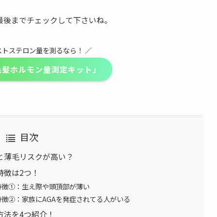
最後までチェックして下さいね。
ストステロン量を測るなら！ ／
毛髪ホルモン量測定キット」
目次
と薄毛リスクが高い？
特徴は2つ！
特徴①：生え際や頭頂部が薄い
徴②：家族にAGAを発症されてる人がいる
方法を4つ紹介！